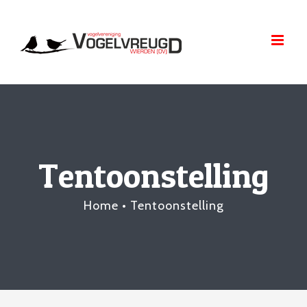
Skip
to
content
Tentoonstelling
Home
•
Tentoonstelling