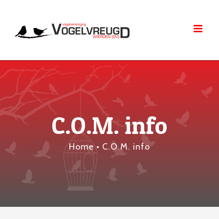
Skip
to
content
C.O.M. info
Home
•
C.O.M. info