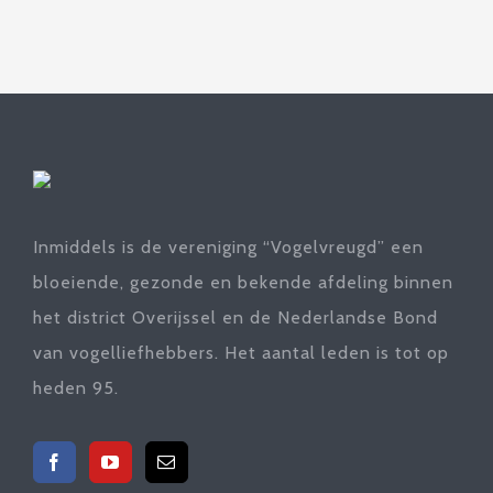
Inmiddels is de vereniging “Vogelvreugd” een
bloeiende, gezonde en bekende afdeling binnen
het district Overijssel en de Nederlandse Bond
van vogelliefhebbers. Het aantal leden is tot op
heden 95.