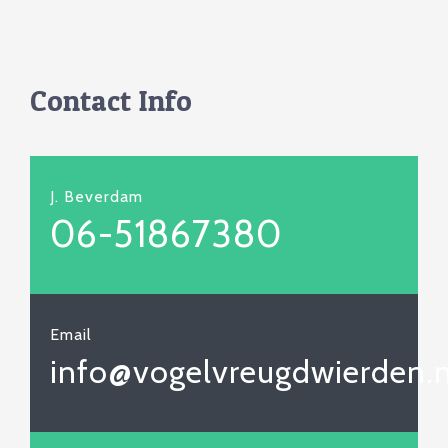
Contact Info
J. Beverdam
06-51867380
Email
info@vogelvreugdwierden.n