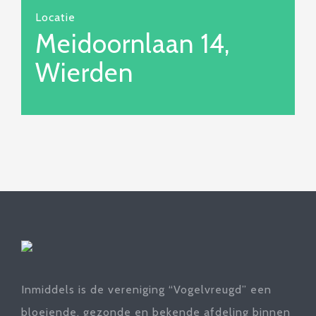
Locatie
Meidoornlaan 14,
Wierden
Inmiddels is de vereniging “Vogelvreugd” een
bloeiende, gezonde en bekende afdeling binnen