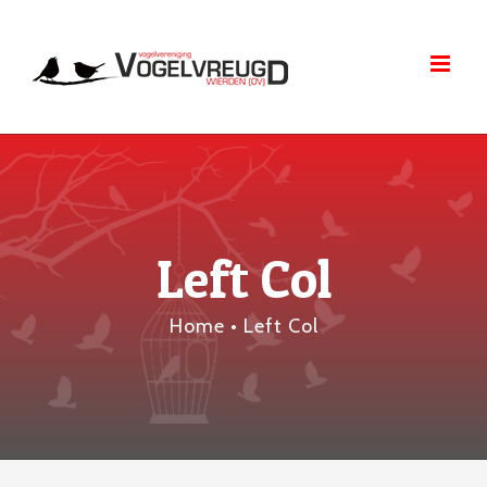
Skip
to
content
Left Col
Home
•
Left Col